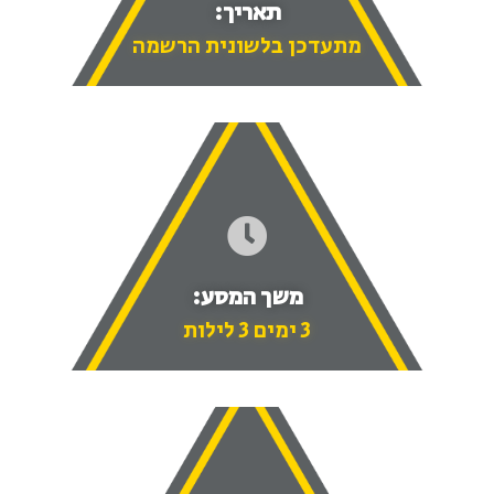
תאריך:
מתעדכן בלשונית הרשמה
משך המסע:
3 ימים 3 לילות