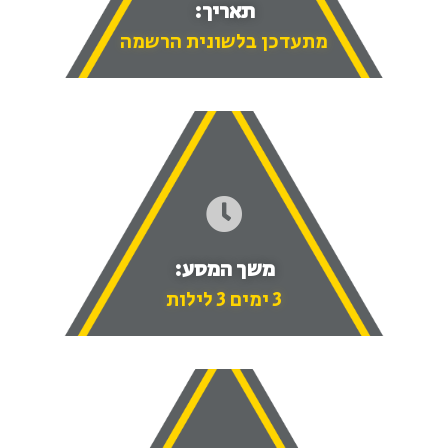
תאריך:
מתעדכן בלשונית הרשמה
משך המסע:
3 ימים 3 לילות