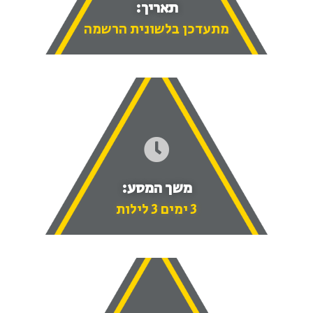
תאריך:
מתעדכן בלשונית הרשמה
משך המסע:
3 ימים 3 לילות