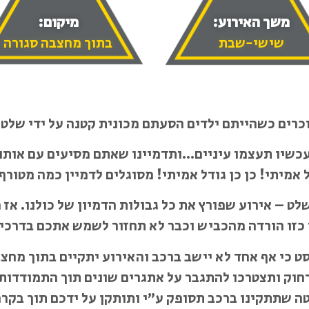
משך האירוע:
מיקום:
שישי-שבת
בתוך מחצבה סגורה
כרים כשהייתם ילדים הסעתם מכונית קטנה על ידי שלט
כשיו תעצמו עיניים…ותדמיינו שאתם מסיעים עם אותו
אמיתי! כן כן גודל אמיתי! מסוגלים לדמיין כמה מטורף 
ט – אירוע שפורץ את כל גבולות הדמיון של כולנו. אז מ
 כזו הורדה מהכביש וכבר לא תחזור לשמש אתכם בדרכים
טסט כי אף אחד לא יישב ברכב והאירוע יתקיים בתוך מחצ
חוק ותצטרכו להתגבר על אתגרים שונים תוך התמודדות 
 שתתקינו ברכב תסופק ע”י ותותקן על ידכם תוך בקר